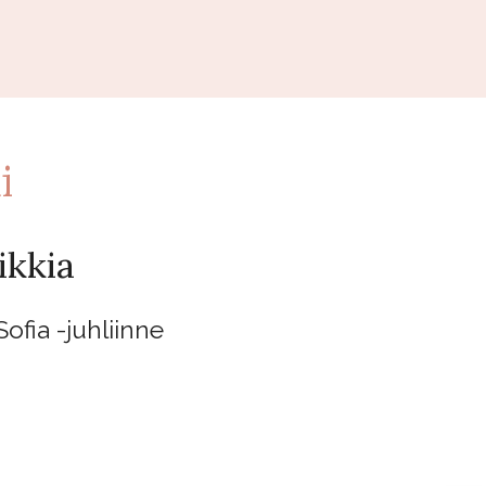
i
kkia
ofia -juhliinne