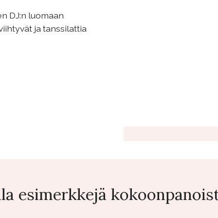
en DJ:n luomaan
htyvät ja tanssilattia
lla esimerkkejä kokoonpanoist