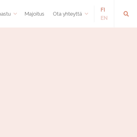
FI
hastu
Majoitus
Ota yhteyttä
EN