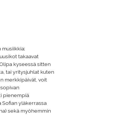
musiikkia:
uusikot takaavat
Olipa kyseessä sitten
a, tai yritysjuhlat kuten
en merkkipäivät, voit
 sopivan
ti pienempiä
a Sofian yläkerrassa
ikana) sekä myöhemmin