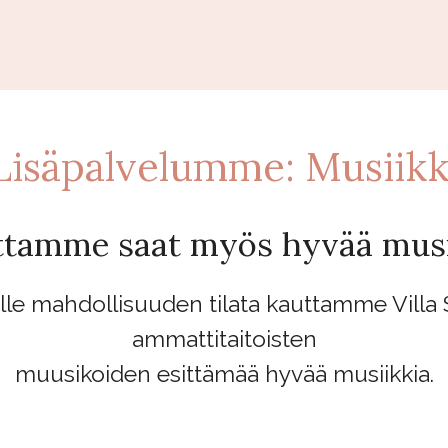
Lisäpalvelumme: Musiikk
ttamme saat myös hyvää musi
le mahdollisuuden tilata kauttamme Villa S
ammattitaitoisten
muusikoiden esittämää hyvää musiikkia.