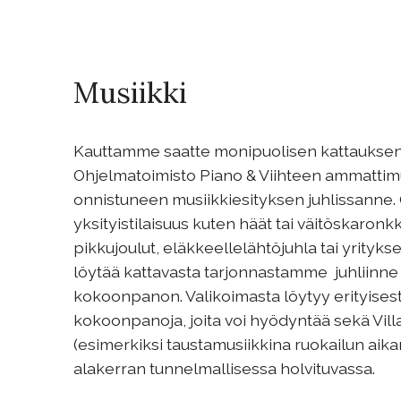
Musiikki
Kauttamme saatte monipuolisen kattauksen 
Ohjelmatoimisto Piano & Viihteen ammattim
onnistuneen musiikkiesityksen juhlissanne. 
yksityistilaisuus kuten häät tai väitöskaronkk
pikkujoulut, eläkkeellelähtöjuhla tai yrityks
löytää kattavasta tarjonnastamme juhliinne
kokoonpanon. Valikoimasta löytyy erityises
kokoonpanoja, joita voi hyödyntää sekä Vill
(esimerkiksi taustamusiikkina ruokailun a
alakerran tunnelmallisessa holvituvassa.