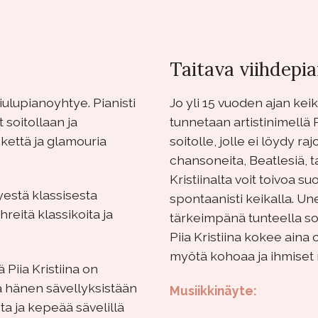
Taitava viihdepian
lupianoyhtye. Pianisti
Jo yli 15 vuoden ajan keik
t soitollaan ja
tunnetaan artistinimellä P
hkettä ja glamouria
soitolle, jolle ei löydy ra
chansoneita, Beatlesiä, t
Kristiinalta voit toivoa 
yestä klassisesta
spontaanisti keikalla. Un
hreitä klassikoita ja
tärkeimpänä tunteella soi
Piia Kristiina kokee aina
myötä kohoaa ja ihmiset
Piia Kristiina on
sä hänen sävellyksistään
Musiikkinäyte:
ta ja kepeää sävelillä