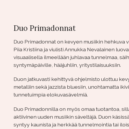
Duo Primadonnat
Duo Primadonnat on kevyen musiikin hehkuva viu
Piia Kristiina ja viulisti Annukka Nevalainen luova
visuaalisella ilmeellään juhlavaa tunnelmaa, säi
syntymäpäiville, hääjuhliin, yritystilaisuuksiin.
Duon jatkuvasti kehittyvä ohjelmisto ulottuu kev
metalliin sekä jazzista bluesiin, unohtamatta ikivi
tunnetuimpia elokuvasävelmiä.
Duo Primadonnilla on myös omaa tuotantoa, sillä 
aktiivinen uuden musiikin säveltäjä. Duon käsis
syntyy kaunista ja herkkää tunnelmointia tai ilois