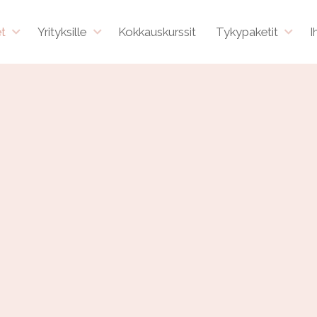
et
Yrityksille
Kokkauskurssit
Tykypaketit
I