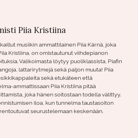
isti Piia Kristiina
kaillut musiikin ammattilainen Piia Kärnä, joka
iia Kristiina, on
omistautunut viihdepianon
joituksia. Valikoimasta löytyy puoliklassista, Piafin
angoja, lattarirytmejä sekä paljon muuta! Piia
suosikkikappaleita sekä etukäteen että
elma-ammattissaan Piia Kristiina pitää
ttamista, joka hänen soitostaan todella välittyy.
 onnistumisen iloa, kun tunnelma taustasoiton
 rentoutuvat seurustelemaan keskenään.