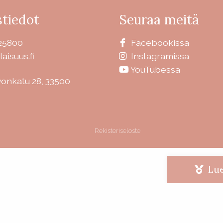
tiedot
Seuraa meitä
25800
Facebookissa
laisuus.fi
Instagramissa
YouTubessa
vonkatu 28, 33500
Rekisteriseloste
Lue