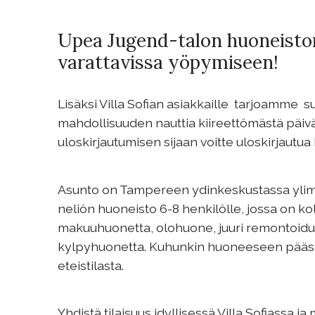
Upea Jugend-talon huoneist
varattavissa yöpymiseen!
Lisäksi Villa Sofian asiakkaille tarjoamme s
mahdollisuuden nauttia kiireettömästä päivä
uloskirjautumisen sijaan voitte uloskirjautu
Asunto on Tampereen ydinkeskustassa yli
neliön huoneisto 6-8 henkilölle, jossa on ko
makuuhuonetta, olohuone, juuri remontoidut 
kylpyhuonetta. Kuhunkin huoneeseen pääs
eteistilasta.
Yhdistä tilaisuus idyllisessä Villa Sofiassa j