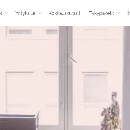
et
Yrityksille
Kokkauskurssit
Tykypaketit
I