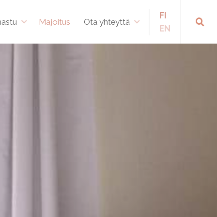
FI
hastu
Majoitus
Ota yhteyttä
EN