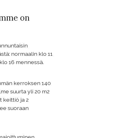
omme on
unnuntaisin
stä: normaalin klo 11
a klo 16 mennessä.
mmän kerroksen 140
lme suurta yli 20 m2
keittiö ja 2
ee suoraan
a majoittuminen