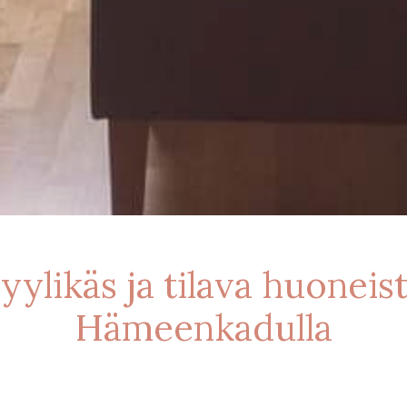
yylikäs ja tilava huoneis
Hämeenkadulla