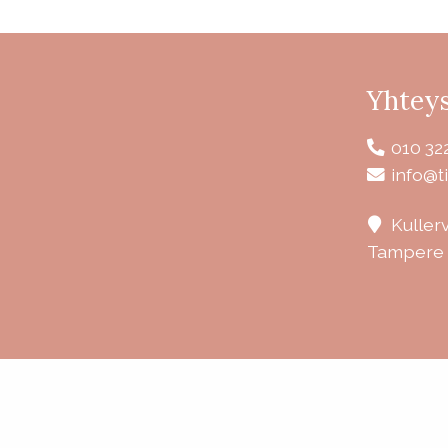
Yhteys
010 32
info@ti
Kuller
Tampere