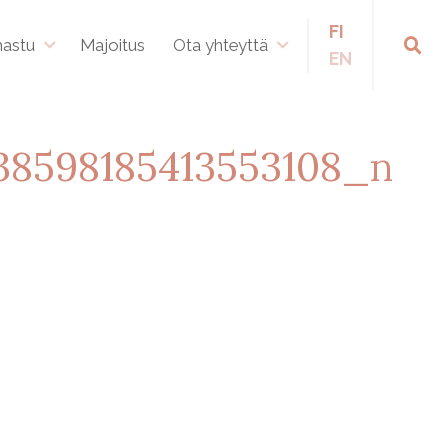
FI
hastu
Majoitus
Ota yhteyttä
EN
38598185413553108_n