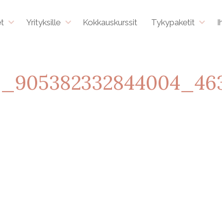
et
Yrityksille
Kokkauskurssit
Tykypaketit
I
6_905382332844004_46