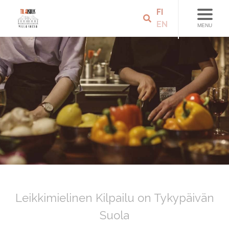
FI
EN
MENU
Leikkimielinen Kilpailu on Tykypäivän
Suola