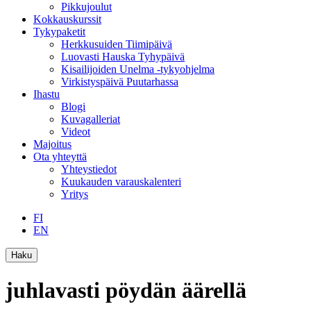
Pikkujoulut
Kokkauskurssit
Tykypaketit
Herkkusuiden Tiimipäivä
Luovasti Hauska Tyhypäivä
Kisailijoiden Unelma -tykyohjelma
Virkistyspäivä Puutarhassa
Ihastu
Blogi
Kuvagalleriat
Videot
Majoitus
Ota yhteyttä
Yhteystiedot
Kuukauden varauskalenteri
Yritys
FI
EN
Haku
juhlavasti pöydän äärellä