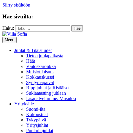
Siirry sisältöön
Hae sivuilta:
Haku:
Menu
Juhlat & Tilaisuudet
Tietoa juhlapaikasta
Häät
Väitöskaronkka
Muistotilaisuus
Kokkauskurssi
Syntymäpäivät
Rippijuhlat ja Ristiäiset
Suklaatasting juhlaan
Lisäpalvelumme: Musiikki
Yrityksille
Suomi-ilta
Kokoustilat
Tykypäivä
Yritysjuhlat
Puutarhajuhlat