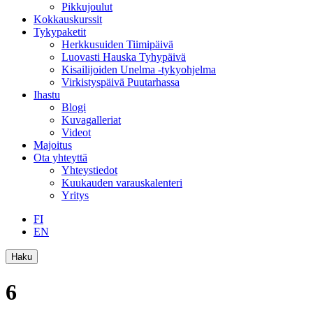
Pikkujoulut
Kokkauskurssit
Tykypaketit
Herkkusuiden Tiimipäivä
Luovasti Hauska Tyhypäivä
Kisailijoiden Unelma -tykyohjelma
Virkistyspäivä Puutarhassa
Ihastu
Blogi
Kuvagalleriat
Videot
Majoitus
Ota yhteyttä
Yhteystiedot
Kuukauden varauskalenteri
Yritys
FI
EN
Haku
6