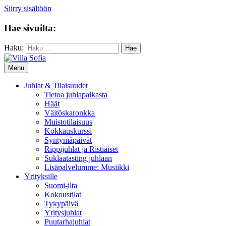
Siirry sisältöön
Hae sivuilta:
Haku:
Menu
Juhlat & Tilaisuudet
Tietoa juhlapaikasta
Häät
Väitöskaronkka
Muistotilaisuus
Kokkauskurssi
Syntymäpäivät
Rippijuhlat ja Ristiäiset
Suklaatasting juhlaan
Lisäpalvelumme: Musiikki
Yrityksille
Suomi-ilta
Kokoustilat
Tykypäivä
Yritysjuhlat
Puutarhajuhlat