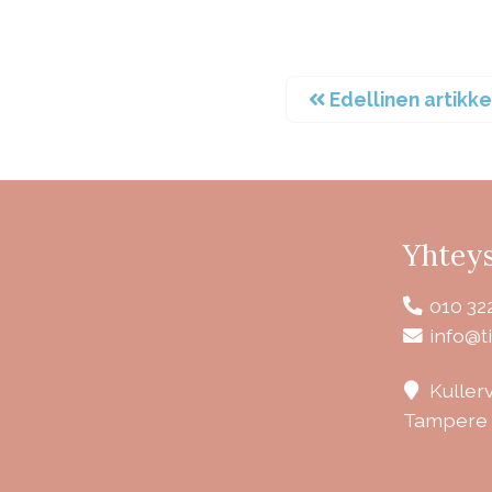
Edellinen artikke
Yhteys
010 32
info@ti
Kuller
Tampere