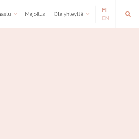
FI
hastu
Majoitus
Ota yhteyttä
EN