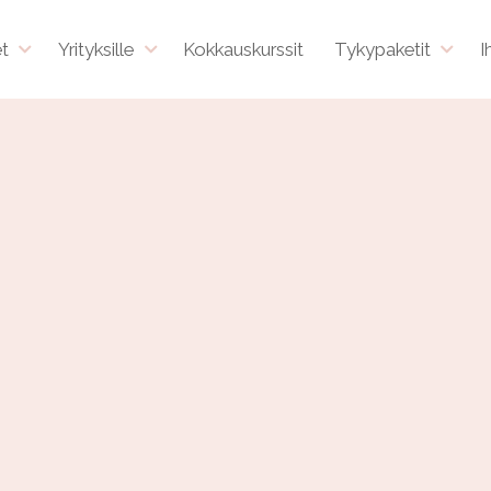
et
Yrityksille
Kokkauskurssit
Tykypaketit
I