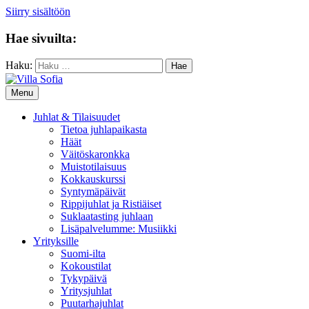
Siirry sisältöön
Hae sivuilta:
Haku:
Menu
Juhlat & Tilaisuudet
Tietoa juhlapaikasta
Häät
Väitöskaronkka
Muistotilaisuus
Kokkauskurssi
Syntymäpäivät
Rippijuhlat ja Ristiäiset
Suklaatasting juhlaan
Lisäpalvelumme: Musiikki
Yrityksille
Suomi-ilta
Kokoustilat
Tykypäivä
Yritysjuhlat
Puutarhajuhlat