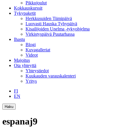
Pikkujoulut
Kokkauskurssit
Tykypaketit
Herkkusuiden Tiimipäivä
Luovasti Hauska Tyhypäivä
Kisailijoiden Unelma -tykyohjelma
Virkistyspäivä Puutarhassa
Ihastu
Blogi
Kuvagalleriat
Videot
Majoitus
Ota yhteyttä
Yhteystiedot
Kuukauden varauskalenteri
Yritys
FI
EN
Haku
espanaj9