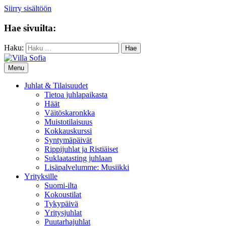
Siirry sisältöön
Hae sivuilta:
Haku:
Menu
Juhlat & Tilaisuudet
Tietoa juhlapaikasta
Häät
Väitöskaronkka
Muistotilaisuus
Kokkauskurssi
Syntymäpäivät
Rippijuhlat ja Ristiäiset
Suklaatasting juhlaan
Lisäpalvelumme: Musiikki
Yrityksille
Suomi-ilta
Kokoustilat
Tykypäivä
Yritysjuhlat
Puutarhajuhlat