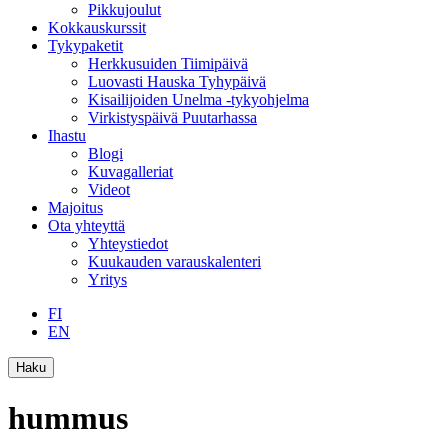
Pikkujoulut
Kokkauskurssit
Tykypaketit
Herkkusuiden Tiimipäivä
Luovasti Hauska Tyhypäivä
Kisailijoiden Unelma -tykyohjelma
Virkistyspäivä Puutarhassa
Ihastu
Blogi
Kuvagalleriat
Videot
Majoitus
Ota yhteyttä
Yhteystiedot
Kuukauden varauskalenteri
Yritys
FI
EN
Haku
hummus