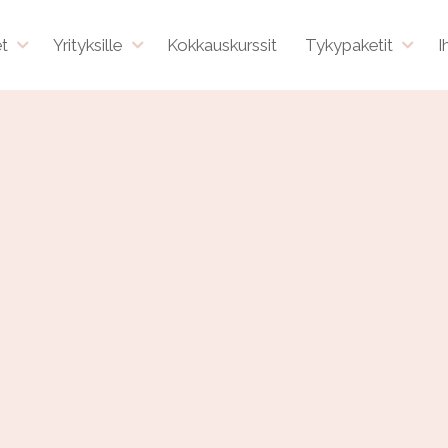
et
Yrityksille
Kokkauskurssit
Tykypaketit
I