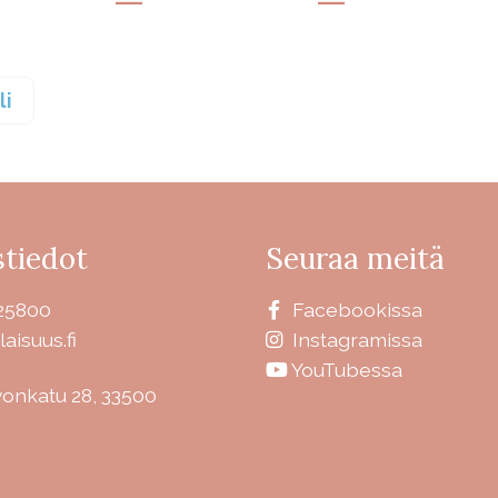
li
tiedot
Seuraa meitä
25800
Facebookissa
laisuus.fi
Instagramissa
YouTubessa
vonkatu 28, 33500