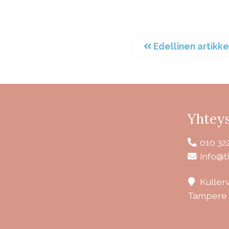
Edellinen artikke
Yhteys
010 32
info@ti
Kuller
Tampere