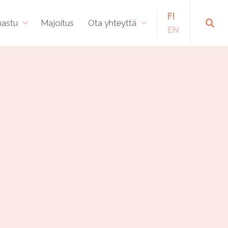
FI
hastu
Majoitus
Ota yhteyttä
EN