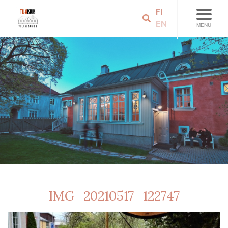
FI
EN
MENU
IMG_20210517_122747