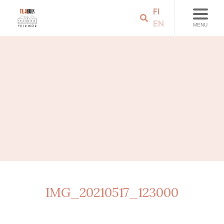
FI
EN
MENU
IMG_20210517_123000