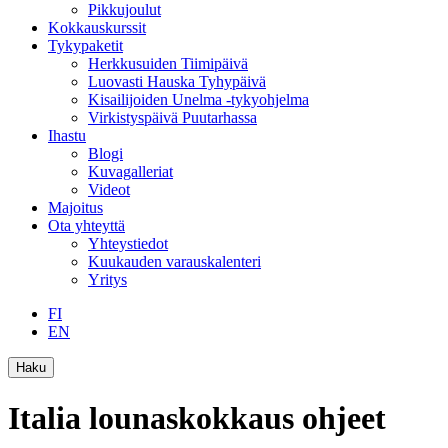
Pikkujoulut
Kokkauskurssit
Tykypaketit
Herkkusuiden Tiimipäivä
Luovasti Hauska Tyhypäivä
Kisailijoiden Unelma -tykyohjelma
Virkistyspäivä Puutarhassa
Ihastu
Blogi
Kuvagalleriat
Videot
Majoitus
Ota yhteyttä
Yhteystiedot
Kuukauden varauskalenteri
Yritys
FI
EN
Haku
Italia lounaskokkaus ohjeet