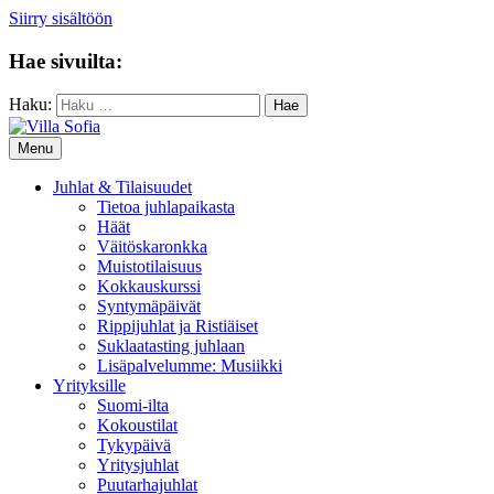
Siirry sisältöön
Hae sivuilta:
Haku:
Menu
Juhlat & Tilaisuudet
Tietoa juhlapaikasta
Häät
Väitöskaronkka
Muistotilaisuus
Kokkauskurssi
Syntymäpäivät
Rippijuhlat ja Ristiäiset
Suklaatasting juhlaan
Lisäpalvelumme: Musiikki
Yrityksille
Suomi-ilta
Kokoustilat
Tykypäivä
Yritysjuhlat
Puutarhajuhlat