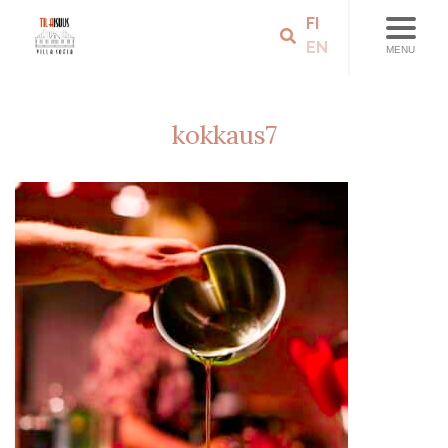
FI
EN
MENU
kokkaus7