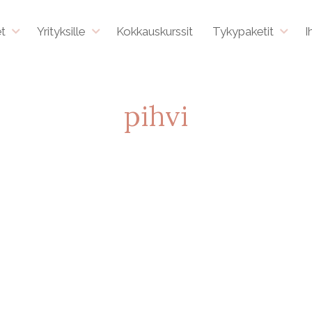
et
Yrityksille
Kokkauskurssit
Tykypaketit
I
pihvi