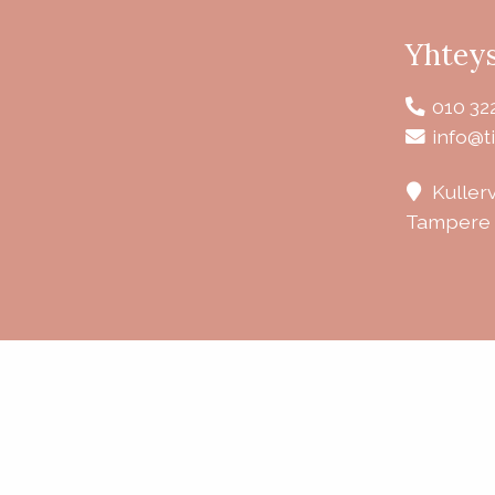
Yhteys
010 32
info@ti
Kuller
Tampere