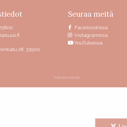
tiedot
Seuraa meitä
25800
Facebookissa
laisuus.fi
Instagramissa
YouTubessa
vonkatu 28, 33500
Rekisteriseloste
Lue