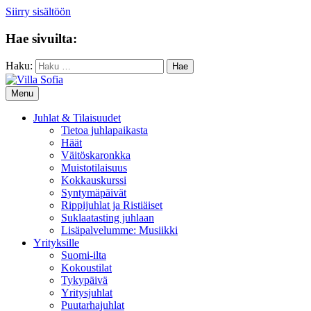
Siirry sisältöön
Hae sivuilta:
Haku:
Menu
Juhlat & Tilaisuudet
Tietoa juhlapaikasta
Häät
Väitöskaronkka
Muistotilaisuus
Kokkauskurssi
Syntymäpäivät
Rippijuhlat ja Ristiäiset
Suklaatasting juhlaan
Lisäpalvelumme: Musiikki
Yrityksille
Suomi-ilta
Kokoustilat
Tykypäivä
Yritysjuhlat
Puutarhajuhlat