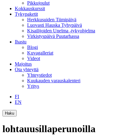
Pikkujoulut
Kokkauskurssit
Tykypaketit
Herkkusuiden Tiimipäivä
Luovasti Hauska Tyhypäivä
Kisailijoiden Unelma -tykyohjelma
Virkistyspäivä Puutarhassa
Ihastu
Blogi
Kuvagalleriat
Videot
Majoitus
Ota yhteyttä
Yhteystiedot
Kuukauden varauskalenteri
Yritys
FI
EN
Haku
lohtauusillaperunoilla