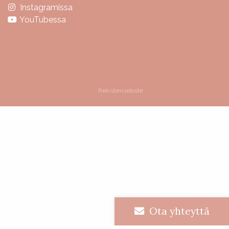
Instagramissa
YouTubessa
Rekisteriseloste
Lue arvosteluja
Ota yhteyttä