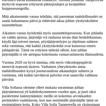
täyttyvät nopeasti erityisesti pikkujoulujen ja kesäjuhlien
huippusesongeilla.
Mitä aikaisemmin varaus tehdään, sitä paremmat mahdollisuudet on
saada haluamansa päivä ja riittävästi aikaa juhlan yksityiskohtien
suunnitteluun.
Aikainen varaus hyödyttää myös suunnitteluprosessia. Kun juhlatila
on valittu ajoissa, järjestäjä voi rauhassa tavata tilan henkilökunnan,
käydä läpi toiveet menun, pöytäjärjestelyjen ja ohjelman suhteen
sekä varmistaa, että kaikki yksityiskohdat ovat kunnossa ennen
juhlapäivää. Tämä on erityisen tärkeää silloin, kun juhlan
järjestäjällä ei ole aiempaa kokemusta vastaavanlaisesta tilaisuudesta.
Vuonna 2026 on hyvä muistaa, että myös viikonloppupäivät
menevät nopeasti täyteen. Varhainen yhteydenotto antaa
mahdollisuuden kysyä joustavuudesta aikataulujen suhteen ja
varmistaa, että kaikki tarvittavat palvelut ovat saatavilla valittuna
päivänä.
Villa Sofiassa olemme olleet mukana useamman juhlan
järjestämisessä yli kahdenkymmenen vuoden ajan, ja juuri siksi
puoleemme käännytäänkin: meillä on kokemus arvokkaiden
perinteiden vaalimisesta, kun taas useimmille järjestäjille tämä on
ensimmäinen kerta. Koko Villa Sofia Tampereella on yksinomaan