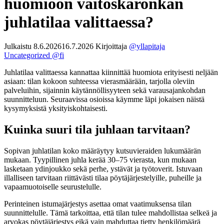
huomioon väitöskaronkan
juhlatilaa valittaessa?
Julkaistu
8.6.2026
16.7.2026
Kirjoittaja
@yllapitaja
Uncategorized @fi
Juhlatilaa valittaessa kannattaa kiinnittää huomiota erityisesti neljään
asiaan: tilan kokoon suhteessa vierasmäärään, tarjolla oleviin
palveluihin, sijainnin käytännöllisyyteen sekä varausajankohdan
suunnitteluun. Seuraavissa osioissa käymme läpi jokaisen näistä
kysymyksistä yksityiskohtaisesti.
Kuinka suuri tila juhlaan tarvitaan?
Sopivan juhlatilan koko määräytyy kutsuvieraiden lukumäärän
mukaan. Tyypillinen juhla kerää 30–75 vierasta, kun mukaan
lasketaan ydinjoukko sekä perhe, ystävät ja työtoverit. Istuvaan
illalliseen tarvitaan riittävästi tilaa pöytäjärjestelyille, puheille ja
vapaamuotoiselle seurustelulle.
Perinteinen istumajärjestys asettaa omat vaatimuksensa tilan
suunnittelulle. Tämä tarkoittaa, että tilan tulee mahdollistaa selkeä ja
arvokas pöytäjärjestys eikä vain mahduttaa tietty henkilömäärä