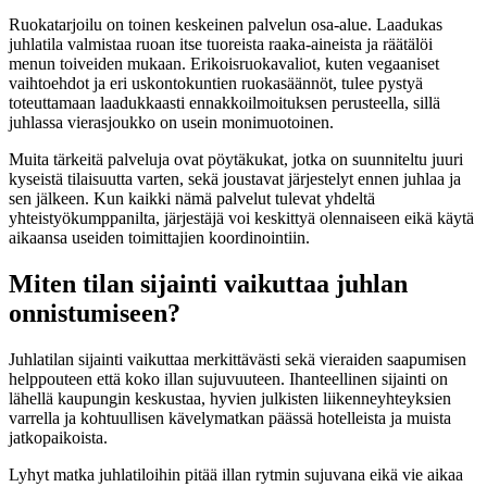
Ruokatarjoilu on toinen keskeinen palvelun osa-alue. Laadukas
juhlatila valmistaa ruoan itse tuoreista raaka-aineista ja räätälöi
menun toiveiden mukaan. Erikoisruokavaliot, kuten vegaaniset
vaihtoehdot ja eri uskontokuntien ruokasäännöt, tulee pystyä
toteuttamaan laadukkaasti ennakkoilmoituksen perusteella, sillä
juhlassa vierasjoukko on usein monimuotoinen.
Muita tärkeitä palveluja ovat pöytäkukat, jotka on suunniteltu juuri
kyseistä tilaisuutta varten, sekä joustavat järjestelyt ennen juhlaa ja
sen jälkeen. Kun kaikki nämä palvelut tulevat yhdeltä
yhteistyökumppanilta, järjestäjä voi keskittyä olennaiseen eikä käytä
aikaansa useiden toimittajien koordinointiin.
Miten tilan sijainti vaikuttaa juhlan
onnistumiseen?
Juhlatilan sijainti vaikuttaa merkittävästi sekä vieraiden saapumisen
helppouteen että koko illan sujuvuuteen. Ihanteellinen sijainti on
lähellä kaupungin keskustaa, hyvien julkisten liikenneyhteyksien
varrella ja kohtuullisen kävelymatkan päässä hotelleista ja muista
jatkopaikoista.
Lyhyt matka juhlatiloihin pitää illan rytmin sujuvana eikä vie aikaa