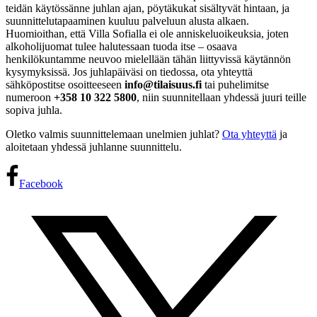
teidän käytössänne juhlan ajan, pöytäkukat sisältyvät hintaan, ja
suunnittelutapaaminen kuuluu palveluun alusta alkaen.
Huomioithan, että Villa Sofialla ei ole anniskeluoikeuksia, joten
alkoholijuomat tulee halutessaan tuoda itse – osaava
henkilökuntamme neuvoo mielellään tähän liittyvissä käytännön
kysymyksissä. Jos juhlapäiväsi on tiedossa, ota yhteyttä
sähköpostitse osoitteeseen
info@tilaisuus.fi
tai puhelimitse
numeroon
+358 10 322 5800
, niin suunnitellaan yhdessä juuri teille
sopiva juhla.
Oletko valmis suunnittelemaan unelmien juhlat?
Ota yhteyttä
ja
aloitetaan yhdessä juhlanne suunnittelu.
Facebook