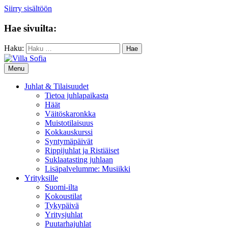
Siirry sisältöön
Hae sivuilta:
Haku:
Menu
Juhlat & Tilaisuudet
Tietoa juhlapaikasta
Häät
Väitöskaronkka
Muistotilaisuus
Kokkauskurssi
Syntymäpäivät
Rippijuhlat ja Ristiäiset
Suklaatasting juhlaan
Lisäpalvelumme: Musiikki
Yrityksille
Suomi-ilta
Kokoustilat
Tykypäivä
Yritysjuhlat
Puutarhajuhlat