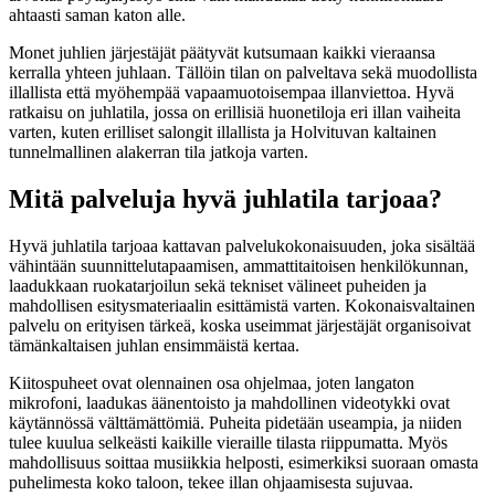
ahtaasti saman katon alle.
Monet juhlien järjestäjät päätyvät kutsumaan kaikki vieraansa
kerralla yhteen juhlaan. Tällöin tilan on palveltava sekä muodollista
illallista että myöhempää vapaamuotoisempaa illanviettoa. Hyvä
ratkaisu on juhlatila, jossa on erillisiä huonetiloja eri illan vaiheita
varten, kuten erilliset salongit illallista ja Holvituvan kaltainen
tunnelmallinen alakerran tila jatkoja varten.
Mitä palveluja hyvä juhlatila tarjoaa?
Hyvä juhlatila tarjoaa kattavan palvelukokonaisuuden, joka sisältää
vähintään suunnittelutapaamisen, ammattitaitoisen henkilökunnan,
laadukkaan ruokatarjoilun sekä tekniset välineet puheiden ja
mahdollisen esitysmateriaalin esittämistä varten. Kokonaisvaltainen
palvelu on erityisen tärkeä, koska useimmat järjestäjät organisoivat
tämänkaltaisen juhlan ensimmäistä kertaa.
Kiitospuheet ovat olennainen osa ohjelmaa, joten langaton
mikrofoni, laadukas äänentoisto ja mahdollinen videotykki ovat
käytännössä välttämättömiä. Puheita pidetään useampia, ja niiden
tulee kuulua selkeästi kaikille vieraille tilasta riippumatta. Myös
mahdollisuus soittaa musiikkia helposti, esimerkiksi suoraan omasta
puhelimesta koko taloon, tekee illan ohjaamisesta sujuvaa.