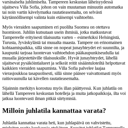
varsinaiselta juhlimiselta. Tampereen keskustan läheisyydessä
sijaitseva Villa Sofia, johon on vain muutaman minuutin automatka
tai noin vartin kävelymatka rautatieasemalta, on selvästi
käytännöllisempi valinta kuin etäisempi vaihtoehto.
Myös vieraiden saapuminen eri puolilta Suomea on otettava
huomioon. Juhliin kutsutaan usein ihmisiä, jotka matkustavat
Tampereelle erityisesti tilaisuutta varten – esimerkiksi Helsingistä,
Turusta, Jyväskylästä tai muualta maasta. Tampere on erinomainen
kohtaamispaikka, sillä sinne on nopeat junayhteydet eri suunnilta, ja
kaupunki tarjoaa luontevan vaihtoehdon pääkaupunkiseudulla tai
muualla järjestettäville tilaisuuksille. Hyvät junayhteydet, lähellä
sijaitsevat pysäköintialueet ja selkeät reitit sisääntuloteiltä helpottavat
kaikkien vieraiden saapumista. Villa Sofia palvelee laajaa
vierasjoukkoa tasapuolisesti, sillä sinne pääsee vaivattomasti myös
raitiovaunulla tai kävellen rautatieasemalta.
Sijainnin merkitys korostuu myös illan päättyessä. Kun juhlatila on
lähellä Tampereen keskustan hotelleja ja muita jatkopaikkoja, ilta voi
jatkua luontevasti ilman pitkiä siirtymisiä.
Milloin juhlatila kannattaa varata?
Juhlatila kannattaa varata heti, kun juhlapäivä on vahvistettu,
mieluiten useita kuukausia etukäteen. Suositut juhlatilat Tampereella