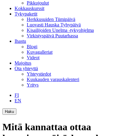
Pikkujoulut
Kokkauskurssit
Tykypaketit
Herkkusuiden Tiimipäivä
Luovasti Hauska Tyhypäivä
Kisailijoiden Unelma -tykyohjelma
Virkistyspäivä Puutarhassa
Ihastu
Blogi
Kuvagalleriat
Videot
Majoitus
Ota yhteyttä
Yhteystiedot
Kuukauden varauskalenteri
Yritys
FI
EN
Haku
Mitä kannattaa ottaa