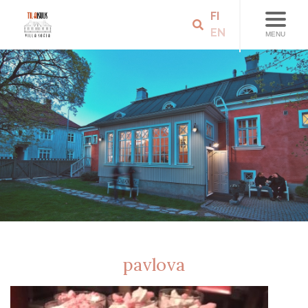
FI
EN
MENU
pavlova