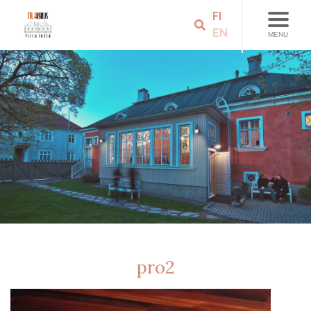
FI
EN
MENU
pro2