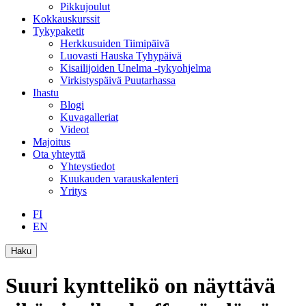
Pikkujoulut
Kokkauskurssit
Tykypaketit
Herkkusuiden Tiimipäivä
Luovasti Hauska Tyhypäivä
Kisailijoiden Unelma -tykyohjelma
Virkistyspäivä Puutarhassa
Ihastu
Blogi
Kuvagalleriat
Videot
Majoitus
Ota yhteyttä
Yhteystiedot
Kuukauden varauskalenteri
Yritys
FI
EN
Haku
Suuri kynttelikö on näyttävä