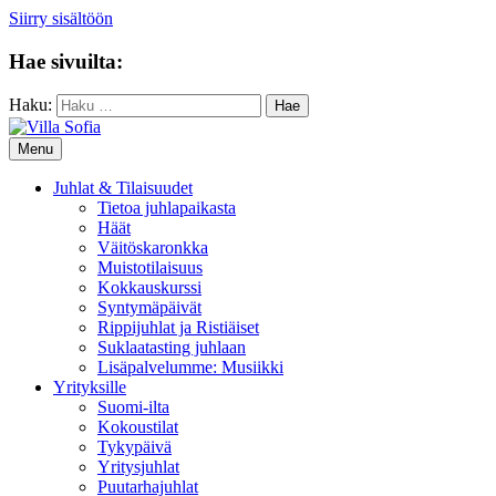
Siirry sisältöön
Hae sivuilta:
Haku:
Menu
Juhlat & Tilaisuudet
Tietoa juhlapaikasta
Häät
Väitöskaronkka
Muistotilaisuus
Kokkauskurssi
Syntymäpäivät
Rippijuhlat ja Ristiäiset
Suklaatasting juhlaan
Lisäpalvelumme: Musiikki
Yrityksille
Suomi-ilta
Kokoustilat
Tykypäivä
Yritysjuhlat
Puutarhajuhlat