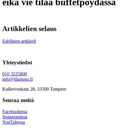
eikä vie tilaa buffetpöydässä
Artikkelien selaus
Edellinen artikkeli
Yhteystiedot
010 3225800
info@tilaisuus.fi
Kullervonkatu 28, 33500 Tampere
Seuraa meitä
Facebookissa
Instagramissa
YouTubessa