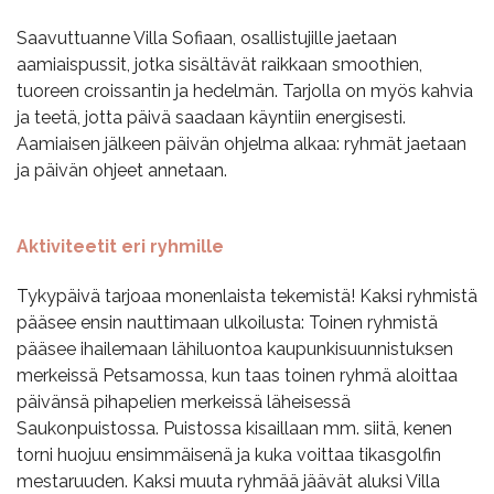
Saavuttuanne Villa Sofiaan, osallistujille jaetaan
aamiaispussit, jotka sisältävät raikkaan smoothien,
tuoreen croissantin ja hedelmän. Tarjolla on myös kahvia
ja teetä, jotta päivä saadaan käyntiin energisesti.
Aamiaisen jälkeen päivän ohjelma alkaa: ryhmät jaetaan
ja päivän ohjeet annetaan.
Aktiviteetit eri ryhmille
Tykypäivä tarjoaa monenlaista tekemistä! Kaksi ryhmistä
pääsee ensin nauttimaan ulkoilusta: Toinen ryhmistä
pääsee ihailemaan lähiluontoa kaupunkisuunnistuksen
merkeissä Petsamossa, kun taas toinen ryhmä aloittaa
päivänsä pihapelien merkeissä läheisessä
Saukonpuistossa. Puistossa kisaillaan mm. siitä, kenen
torni huojuu ensimmäisenä ja kuka voittaa tikasgolfin
mestaruuden. Kaksi muuta ryhmää jäävät aluksi Villa