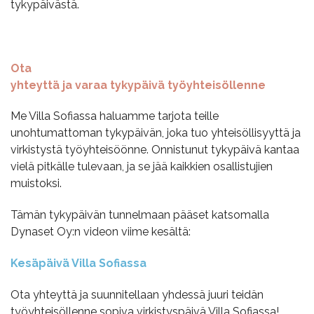
tykypäivästä.
Ota
yhteyttä ja varaa tykypäivä työyhteisöllenne
Me Villa Sofiassa haluamme tarjota teille
unohtumattoman tykypäivän, joka tuo yhteisöllisyyttä ja
virkistystä työyhteisöönne. Onnistunut tykypäivä kantaa
vielä pitkälle tulevaan, ja se jää kaikkien osallistujien
muistoksi.
Tämän tykypäivän tunnelmaan pääset katsomalla
Dynaset Oy:n videon viime kesältä:
Kesäpäivä Villa Sofiassa
Ota yhteyttä ja suunnitellaan yhdessä juuri teidän
työyhteisöllenne sopiva virkistyspäivä Villa Sofiassa!