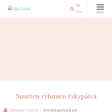
FI
EN
MENU
Suurten ryhmien tykypäivä
Julkaistu
7.3.2025
Uncategorized @fi