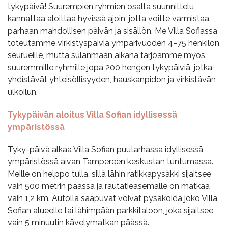
tykypäivä! Suurempien ryhmien osalta suunnittelu
kannattaa aloittaa hyvissä ajoin, jotta voitte varmistaa
parhaan mahdollisen päivän ja sisällön. Me Villa Sofiassa
toteutamme virkistyspäiviä ympärivuoden 4–75 henkilön
seurueille, mutta sulanmaan aikana tarjoamme myös
suuremmille ryhmille jopa 200 hengen tykypäiviä, jotka
yhdistävät yhteisöllisyyden, hauskanpidon ja virkistävän
ulkoilun.
Tykypäivän aloitus Villa Sofian idyllisessä
ympäristössä
Tyky-päivä alkaa Villa Sofian puutarhassa idyllisessä
ympäristössä aivan Tampereen keskustan tuntumassa.
Meille on helppo tulla, sillä lähin ratikkapysäkki sijaitsee
vain 500 metrin päässä ja rautatieasemalle on matkaa
vain 1,2 km. Autolla saapuvat voivat pysäköidä joko Villa
Sofian alueelle tai lähimpään parkkitaloon, joka sijaitsee
vain 5 minuutin kävelymatkan päässä.