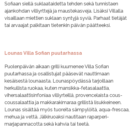
Sofiaan siellä suklaataidetta tehden sekä tunnistaen
ajankohdan villiyrttejä ja maustekasveja. Lisäksi Villalla
visaillaan miettien suklaan syntyjä syviä. Parhaat tietäjät
tai arvaajat palkitaan tietenkin päivän päätteeksi.
Lounas Villa Sofian puutarhassa
Puolenpäivän aikaan grilli kuumenee Villa Sofian
puutarhassa ja osallistujat pääsevät nauttimaan
kesäisestä lounaasta. Lounaspöydässä tarjoillaan
herkullista ruokaa, kuten mansikka-fetasalaattia,
vihersalaattisinfoniaa villiyrteillä, provencelaista cous-
coussalaattia ja makkarakimaraa grillistä lisukkeineen.
Lounas sisältää myös tuoreita sämpylöitä, aqua-frescaa,
mehua ja vettä. Jälkiruoaksi nautitaan raparperi-
marjapannacotta sekä kahvia tai teetä.