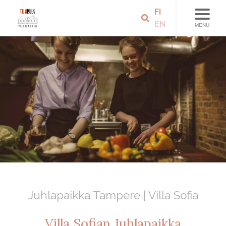
FI
EN
MENU
Juhlapaikka Tampere | Villa Sofia
Villa Sofian Juhlapaikka