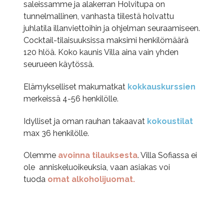
saleissamme ja alakerran Holvitupa on
tunnelmallinen, vanhasta tiilestä holvattu
juhlatila illanviettoihin ja ohjelman seuraamiseen.
Cocktail-tilaisuuksissa maksimi henkilömäärä
120 hlöä. Koko kaunis Villa aina vain yhden
seurueen käytössä.
Elämykselliset makumatkat
kokkauskurssien
merkeissä 4-56 henkilölle.
Idylliset ja oman rauhan takaavat
kokoustilat
max 36 henkilölle.
Olemme
avoinna tilauksesta
. Villa Sofiassa ei
ole anniskeluoikeuksia, vaan asiakas voi
tuoda
omat alkoholijuomat.