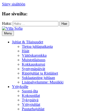
Siirry sisältöön
Hae sivuilta:
Haku:
Menu
Juhlat & Tilaisuudet
Tietoa juhlapaikasta
Häät
Väitöskaronkka
Muistotilaisuus
Kokkauskurssi
Syntymäpäivät
Rippijuhlat ja Ristiäiset
Suklaatasting juhlaan
Lisäpalvelumme: Musiikki
Yrityksille
Suomi-ilta
Kokoustilat
Tykypäivä
Yritysjuhlat
Puutarhajuhlat