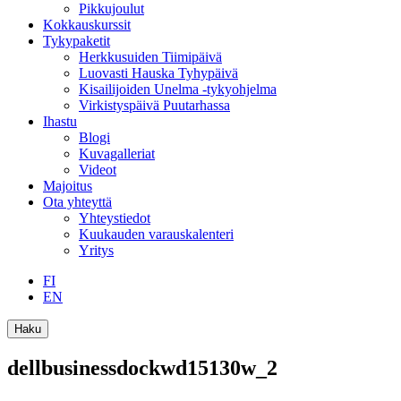
Pikkujoulut
Kokkauskurssit
Tykypaketit
Herkkusuiden Tiimipäivä
Luovasti Hauska Tyhypäivä
Kisailijoiden Unelma -tykyohjelma
Virkistyspäivä Puutarhassa
Ihastu
Blogi
Kuvagalleriat
Videot
Majoitus
Ota yhteyttä
Yhteystiedot
Kuukauden varauskalenteri
Yritys
FI
EN
Haku
dellbusinessdockwd15130w_2