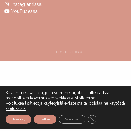
Instagramissa
YouTubessa
Rekisteriseloste
Käytämme evästeitä, jotta voimme tarjota sinulle parhaan
mahdollisen kokemuksen verkkosivustollamme.
Voit lukea lisätietoja käytetyistä evästeistä tai poistaa ne käytöstä
asetuksista
.
Sulje evästebanneri
Hyväksy
Hylkää
Asetuket
Lue arvosteluja
Ota yhteyttä