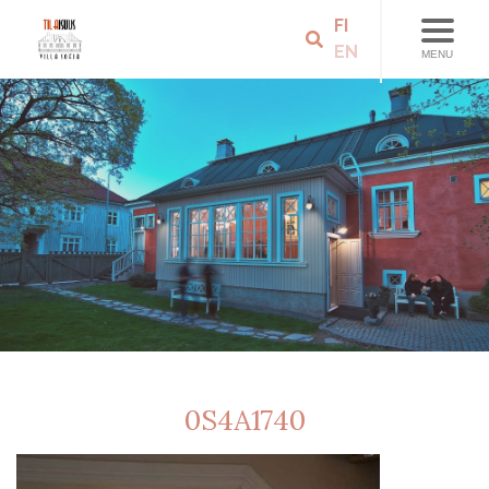
FI
EN
MENU
0S4A1740