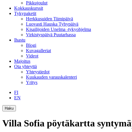
Pikkujoulut
Kokkauskurssit
Tykypaketit
Herkkusuiden Tiimipäivä
Luovasti Hauska Tyhypäivä
Kisailijoiden Unelma -tykyohjelma
Virkistyspäivä Puutarhassa
Ihastu
Blogi
Kuvagalleriat
Videot
Majoitus
Ota yhteyttä
Yhteystiedot
Kuukauden varauskalenteri
Yritys
FI
EN
Haku
Villa Sofia pöytäkartta syntym