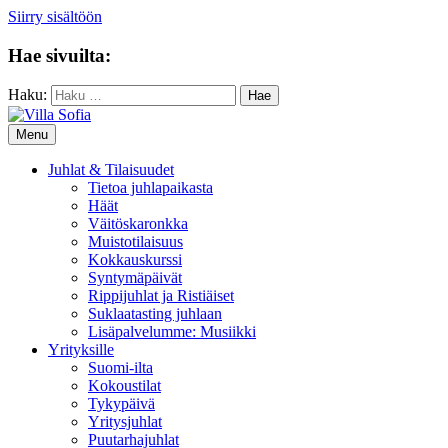
Siirry sisältöön
Hae sivuilta:
Haku:
Menu
Juhlat & Tilaisuudet
Tietoa juhlapaikasta
Häät
Väitöskaronkka
Muistotilaisuus
Kokkauskurssi
Syntymäpäivät
Rippijuhlat ja Ristiäiset
Suklaatasting juhlaan
Lisäpalvelumme: Musiikki
Yrityksille
Suomi-ilta
Kokoustilat
Tykypäivä
Yritysjuhlat
Puutarhajuhlat