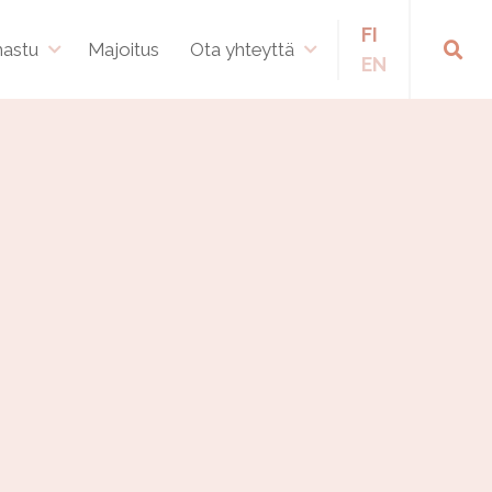
FI
hastu
Majoitus
Ota yhteyttä
EN