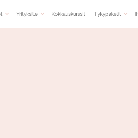
et
Yrityksille
Kokkauskurssit
Tykypaketit
I