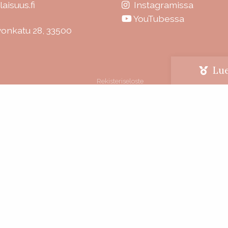
laisuus.fi
Instagramissa
YouTubessa
vonkatu 28, 33500
Lue
Rekisteriseloste