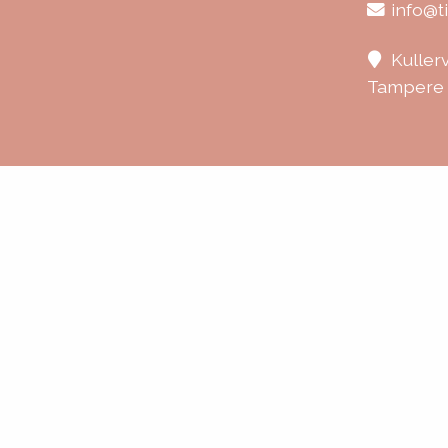
info@ti
Kuller
Tampere