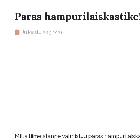
Paras hampurilaiskastike
Julkaistu
28.9.2021
Miltä tiimeistänne valmistuu paras hampurilaiska