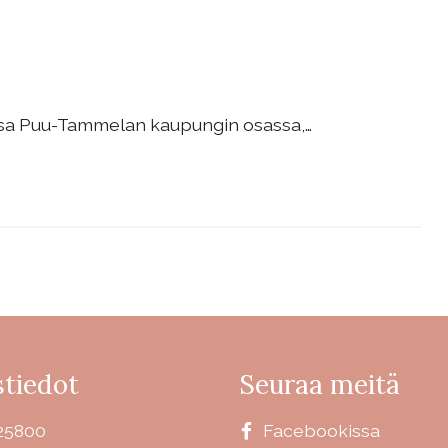
assa Puu-Tammelan kaupungin osassa,…
tiedot
Seuraa meitä
25800
Facebookissa