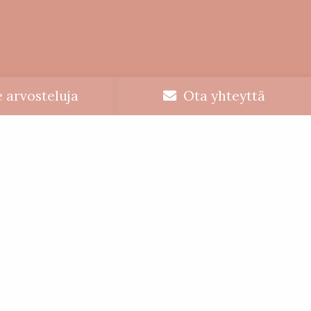
 arvosteluja
Ota yhteyttä