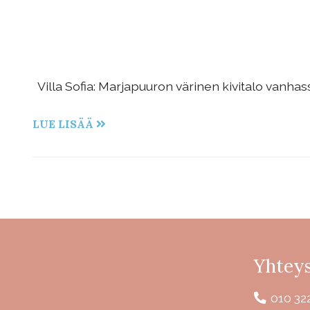
Villa Sofia: Marjapuuron värinen kivitalo vanh
LUE LISÄÄ
Yhteys
010 32