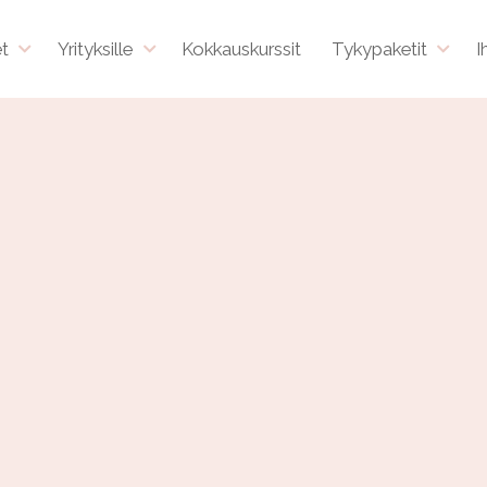
et
Yrityksille
Kokkauskurssit
Tykypaketit
I