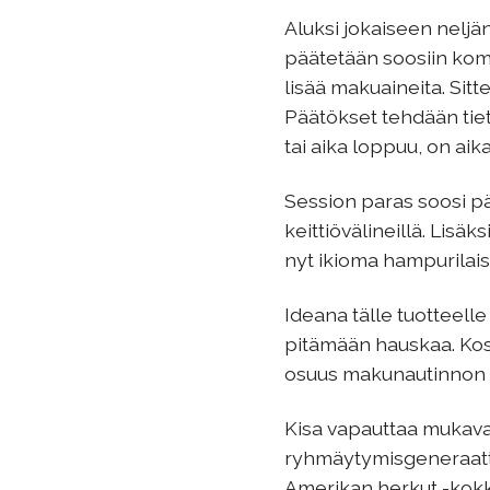
Aluksi jokaiseen neljän
päätetään soosiin kompo
lisää makuaineita. Sitt
Päätökset tehdään tiet
tai aika loppuu, on aik
Session paras soosi pää
keittiövälineillä. Lisä
nyt ikioma hampurilais
Ideana tälle tuotteell
pitämään hauskaa. Kosk
osuus makunautinnon s
Kisa vapauttaa mukava
ryhmäytymisgeneraatto
Amerikan herkut -kokka