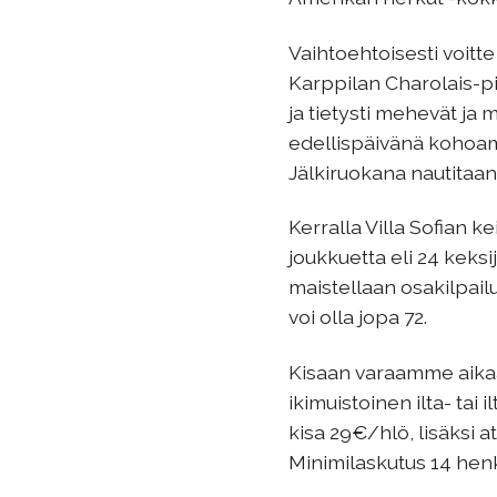
Vaihtoehtoisesti voitt
Karppilan Charolais-pi
ja tietysti mehevät ja
edellispäivänä kohoama
Jälkiruokana nautitaan
Kerralla Villa Sofian 
joukkuetta eli 24 keks
maistellaan osakilpailu
voi olla jopa 72.
Kisaan varaamme aikaa p
ikimuistoinen ilta- ta
kisa 29€/hlö, lisäksi a
Minimilaskutus 14 henk