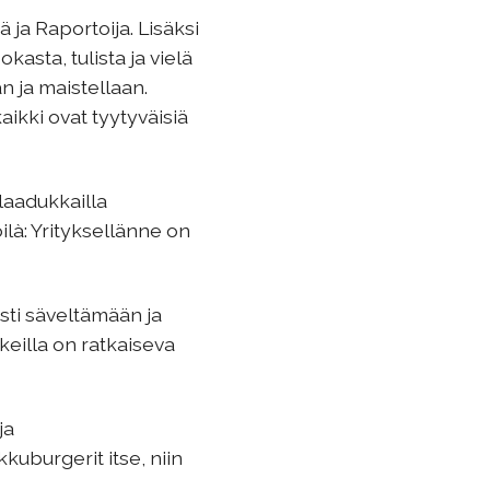
 ja Raportoija. Lisäksi
asta, tulista ja vielä
n ja maistellaan.
ikki ovat tyytyväisiä
 laadukkailla
ilà: Yrityksellänne on
asti säveltämään ja
keilla on ratkaiseva
ja
uburgerit itse, niin