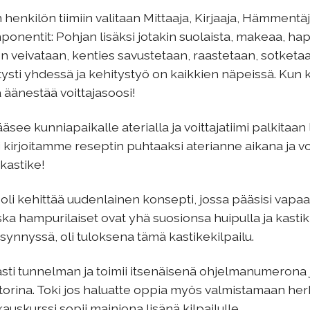
 henkilön tiimiin valitaan Mittaaja, Kirjaaja, Hämmentäjä
nentit: Pohjan lisäksi jotakin suolaista, makeaa, hapok
en veivataan, kenties savustetaan, raastetaan, sotketaa
ysti yhdessä ja kehitystyö on kaikkien näpeissä. Kun ka
a äänestää voittajasoosi!
see kunniapaikalle aterialla ja voittajatiimi palkitaan
ksi kirjoitamme reseptin puhtaaksi aterianne aikana ja vo
kastike!
e oli kehittää uudenlainen konsepti, jossa pääsisi vapa
a hampurilaiset ovat yhä suosionsa huipulla ja kastik
ynnyssä, oli tuloksena tämä kastikekilpailu.
sti tunnelman ja toimii itsenäisenä ohjelmanumerona 
rina. Toki jos haluatte oppia myös valmistamaan herkk
uskurssi sopii mainiona lisänä kilpailulle.