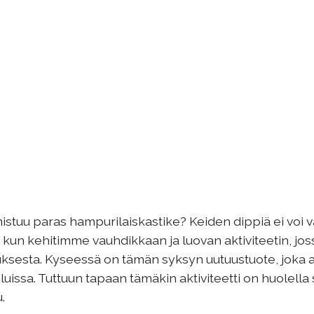
mistuu paras hampurilaiskastike? Keiden dippiä ei voi
un kehitimme vauhdikkaan ja luovan aktiviteetin, jos
uksesta. Kyseessä on tämän syksyn uutuustuote, joka 
eluissa. Tuttuun tapaan tämäkin aktiviteetti on huolella 
.