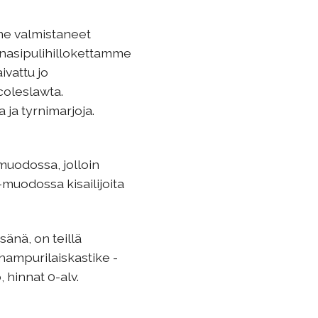
mme valmistaneet
unasipulihillokettamme
ivattu jo
coleslawta.
 ja tyrnimarjoja.
muodossa, jolloin
 -muodossa kisailijoita
sänä, on teillä
 hampurilaiskastike -
 hinnat 0-alv.