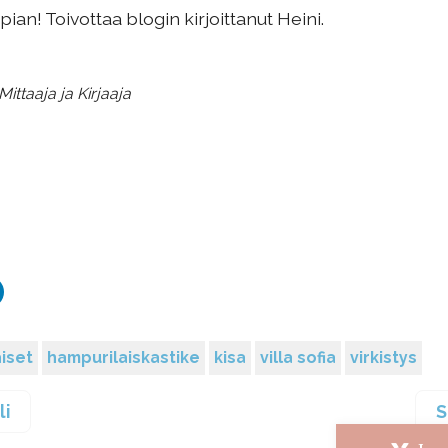
an! Toivottaa blogin kirjoittanut Heini.
ittaaja ja Kirjaaja
iset
hampurilaiskastike
kisa
villa sofia
virkistys
li
S