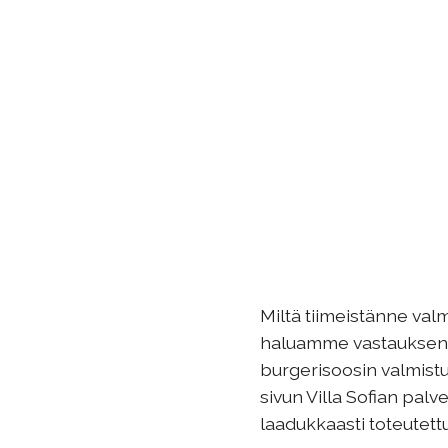
Miltä tiimeistänne val
haluamme vastauksen k
burgerisoosin valmist
sivun Villa Sofian palv
laadukkaasti toteutettu