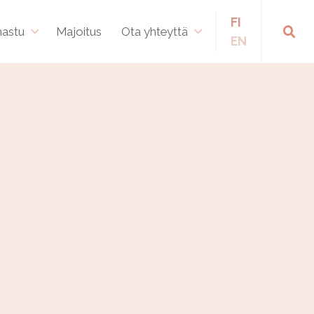
FI
hastu
Majoitus
Ota yhteyttä
EN