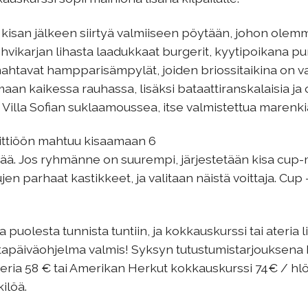
e kisan jälkeen siirtyä valmiiseen pöytään, johon ole
hvikarjan lihasta laadukkaat burgerit, kyytipoikana p
 mahtavat hampparisämpylät, joiden briossitaikina on va
an kaikessa rauhassa, lisäksi bataattiranskalaisia ja 
 Villa Sofian suklaamoussea, itse valmistettua marenkia
keittiöön mahtuu kisaamaan 6
ijää. Jos ryhmänne on suurempi, järjestetään kisa cup-
jen parhaat kastikkeet, ja valitaan näistä voittaja. Cup
uolesta tunnista tuntiin, ja kokkauskurssi tai ateria li
i iltapäiväohjelma valmis! Syksyn tutustumistarjouksena
teria 58 € tai Amerikan Herkut kokkauskurssi 74€ / hlö,
ilöä.