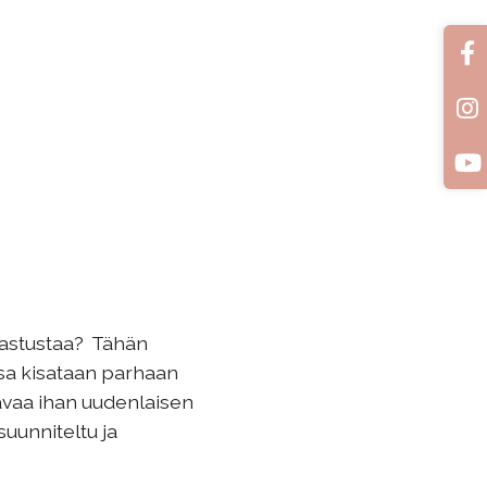
 vastustaa? Tähän
sa kisataan parhaan
avaa ihan uudenlaisen
suunniteltu ja