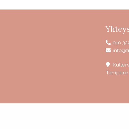
Yhteys
010 32
info@ti
Kuller
Tampere