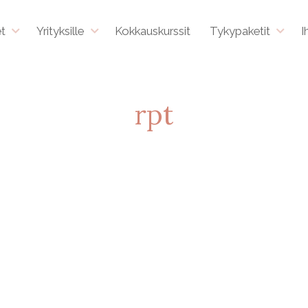
et
Yrityksille
Kokkauskurssit
Tykypaketit
I
rpt