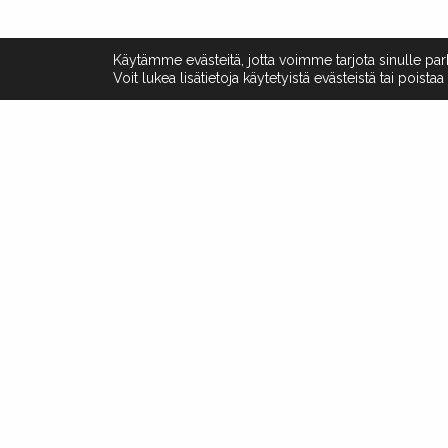
Käytämme evästeitä, jotta voimme tarjota sinulle 
Voit lukea lisätietoja käytetyistä evästeistä tai poista