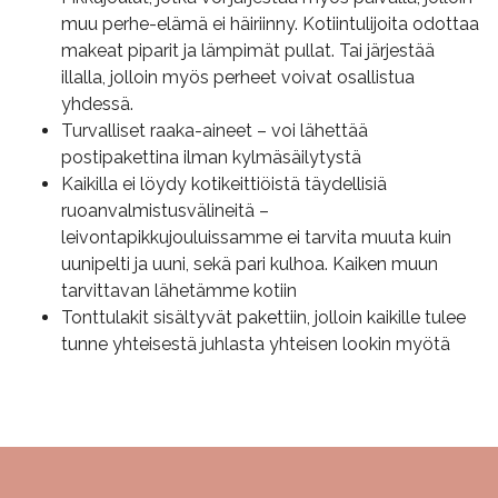
muu perhe-elämä ei häiriinny. Kotiintulijoita odottaa
makeat piparit ja lämpimät pullat. Tai järjestää
illalla, jolloin myös perheet voivat osallistua
yhdessä.
Turvalliset raaka-aineet – voi lähettää
postipakettina ilman kylmäsäilytystä
Kaikilla ei löydy kotikeittiöistä täydellisiä
ruoanvalmistusvälineitä –
leivontapikkujouluissamme ei tarvita muuta kuin
uunipelti ja uuni, sekä pari kulhoa. Kaiken muun
tarvittavan lähetämme kotiin
Tonttulakit sisältyvät pakettiin, jolloin kaikille tulee
tunne yhteisestä juhlasta yhteisen lookin myötä