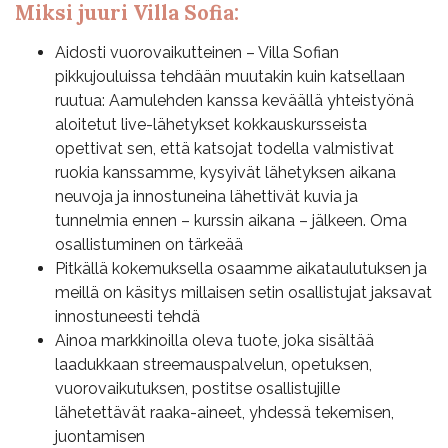
Miksi juuri Villa Sofia:
Aidosti vuorovaikutteinen – Villa Sofian
pikkujouluissa tehdään muutakin kuin katsellaan
ruutua: Aamulehden kanssa keväällä yhteistyönä
aloitetut live-lähetykset kokkauskursseista
opettivat sen, että katsojat todella valmistivat
ruokia kanssamme, kysyivät lähetyksen aikana
neuvoja ja innostuneina lähettivät kuvia ja
tunnelmia ennen – kurssin aikana – jälkeen. Oma
osallistuminen on tärkeää
Pitkällä kokemuksella osaamme aikataulutuksen ja
meillä on käsitys millaisen setin osallistujat jaksavat
innostuneesti tehdä
Ainoa markkinoilla oleva tuote, joka sisältää
laadukkaan streemauspalvelun, opetuksen,
vuorovaikutuksen, postitse osallistujille
lähetettävät raaka-aineet, yhdessä tekemisen,
juontamisen