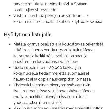
tarvitse muuta kuin toimittaa Villa Sofiaan
osallistujien yhteystiedot
Vastuullinen tapa pikkujoulun viettoon – ei
koronariskiä eikä sisällä alkoholinkäyttöä kodeissa
Hyödyt osallistujalle:
Matala kynnys osallistua ja koukuttavaa tekemistä
– ikään, sukupuoleen, kuntoon ja laulunääneen
katsomatta kaikki pääsevät loistamaan ja
päästämään luovuutensa valloilleen
Uuden oppiminen – 20 000 kokkaajan
kokemuksella tiedämme, että suomalaiset
haluavat aina oppia hauskanpidon lomassa
Yhdessä tekeminen pienryhmissä: varsinkin
livestreemauksissa vain harva pääsee ääneen,
mutta 4 henkilön pienryhmissä on aidosti
yhdessätekemisen meininki
Pikkujoulut, jotka voi järjestää myös päivällä, jolloin