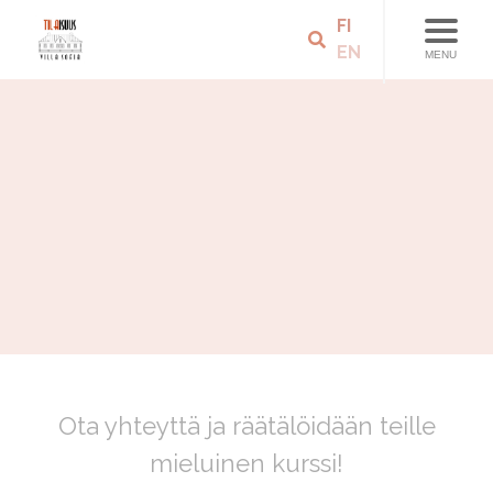
FI
EN
MENU
Ota yhteyttä ja räätälöidään teille
mieluinen kurssi!