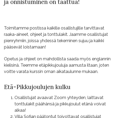
ja onnistuminen on taattua!
Toimitamme postissa kaikille osallistujille tarvittavat
raaka-aineet, ohjeet ja tonttulakit. Jaamme osallistujat
pienryhmiin, joissa yhdessä tekeminen sujuu ja kaikki
pääsevät loistamaan!
Opetus ja ohjeet on mahdollista saada myös englannin
kielisinä. Teemme etäpikkujouluja aamusta iltaan, joten
voitte varata kurssin oman aikataulunne mukaan.
Etä-Pikkujoulujen kulku
Osallistujat avaavat Zoom yhteyden, laittavat
tonttulakit päähänsä ja pikkujoulut etänä voivat
alkaa!
Villa Sofian päätontut toivottavat osallistujat