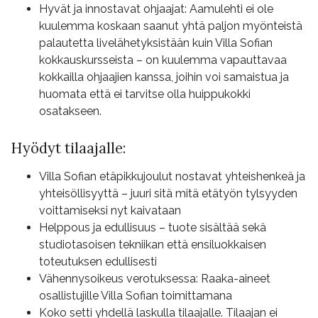
Hyvät ja innostavat ohjaajat: Aamulehti ei ole
kuulemma koskaan saanut yhtä paljon myönteistä
palautetta livelähetyksistään kuin Villa Sofian
kokkauskursseista – on kuulemma vapauttavaa
kokkailla ohjaajien kanssa, joihin voi samaistua ja
huomata että ei tarvitse olla huippukokki
osatakseen.
Hyödyt tilaajalle:
Villa Sofian etäpikkujoulut nostavat yhteishenkeä ja
yhteisöllisyyttä – juuri sitä mitä etätyön tylsyyden
voittamiseksi nyt kaivataan
Helppous ja edullisuus – tuote sisältää sekä
studiotasoisen tekniikan että ensiluokkaisen
toteutuksen edullisesti
Vähennysoikeus verotuksessa: Raaka-aineet
osallistujille Villa Sofian toimittamana
Koko setti yhdellä laskulla tilaajalle. Tilaajan ei