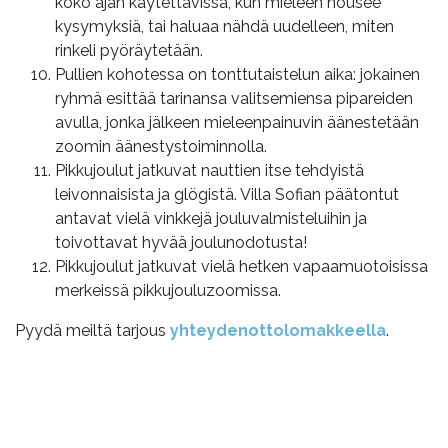
koko ajan käytettävissä, kun mieleen nousee
kysymyksiä, tai haluaa nähdä uudelleen, miten
rinkeli pyöräytetään.
Pullien kohotessa on tonttutaistelun aika: jokainen
ryhmä esittää tarinansa valitsemiensa pipareiden
avulla, jonka jälkeen mieleenpainuvin äänestetään
zoomin äänestystoiminnolla.
Pikkujoulut jatkuvat nauttien itse tehdyistä
leivonnaisista ja glögistä. Villa Sofian päätontut
antavat vielä vinkkejä jouluvalmisteluihin ja
toivottavat hyvää joulunodotusta!
Pikkujoulut jatkuvat vielä hetken vapaamuotoisissa
merkeissä pikkujouluzoomissa.
Pyydä meiltä tarjous
yhteydenottolomakkeella
.