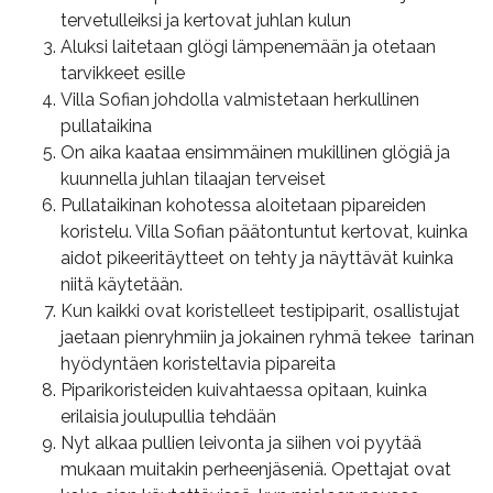
tervetulleiksi ja kertovat juhlan kulun
Aluksi laitetaan glögi lämpenemään ja otetaan
tarvikkeet esille
Villa Sofian johdolla valmistetaan herkullinen
pullataikina
On aika kaataa ensimmäinen mukillinen glögiä ja
kuunnella juhlan tilaajan terveiset
Pullataikinan kohotessa aloitetaan pipareiden
koristelu. Villa Sofian päätontuntut kertovat, kuinka
aidot pikeeritäytteet on tehty ja näyttävät kuinka
niitä käytetään.
Kun kaikki ovat koristelleet testipiparit, osallistujat
jaetaan pienryhmiin ja jokainen ryhmä tekee tarinan
hyödyntäen koristeltavia pipareita
Piparikoristeiden kuivahtaessa opitaan, kuinka
erilaisia joulupullia tehdään
Nyt alkaa pullien leivonta ja siihen voi pyytää
mukaan muitakin perheenjäseniä. Opettajat ovat