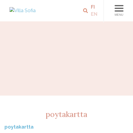
FI
EN
MENU
poytakartta
poytakartta