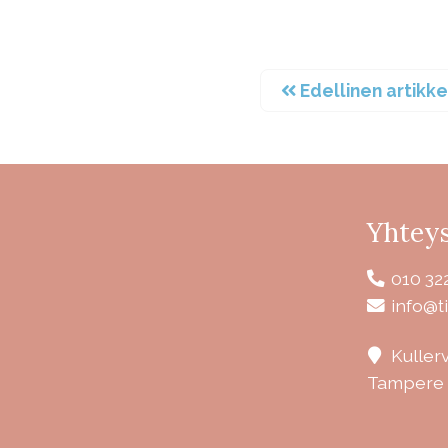
Edellinen artikke
Yhteys
010 32
info@ti
Kuller
Tampere