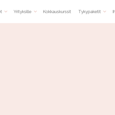
et
Yrityksille
Kokkauskurssit
Tykypaketit
I