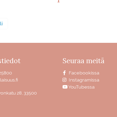
li
tiedot
Seuraa meitä
25800
Facebookissa
laisuus.fi
Instagramissa
YouTubessa
vonkatu 28, 33500