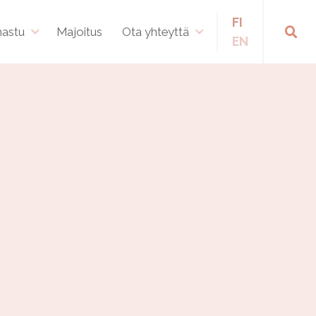
FI
hastu
Majoitus
Ota yhteyttä
EN