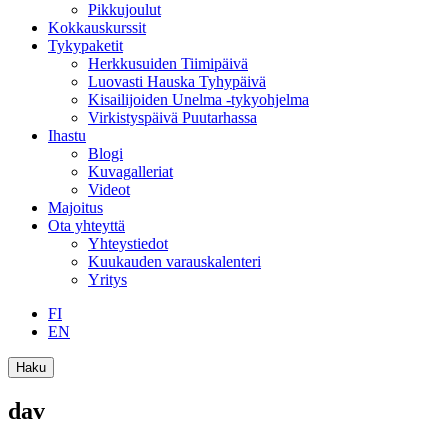
Pikkujoulut
Kokkauskurssit
Tykypaketit
Herkkusuiden Tiimipäivä
Luovasti Hauska Tyhypäivä
Kisailijoiden Unelma -tykyohjelma
Virkistyspäivä Puutarhassa
Ihastu
Blogi
Kuvagalleriat
Videot
Majoitus
Ota yhteyttä
Yhteystiedot
Kuukauden varauskalenteri
Yritys
FI
EN
Haku
dav