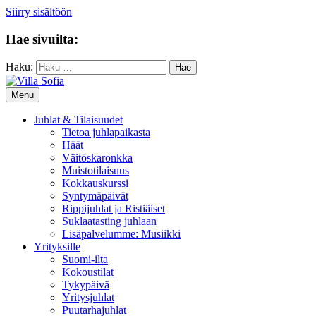
Siirry sisältöön
Hae sivuilta:
Haku:
Menu
Juhlat & Tilaisuudet
Tietoa juhlapaikasta
Häät
Väitöskaronkka
Muistotilaisuus
Kokkauskurssi
Syntymäpäivät
Rippijuhlat ja Ristiäiset
Suklaatasting juhlaan
Lisäpalvelumme: Musiikki
Yrityksille
Suomi-ilta
Kokoustilat
Tykypäivä
Yritysjuhlat
Puutarhajuhlat