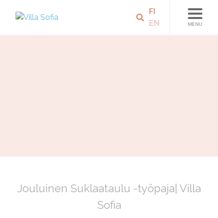
FI
EN
MENU
Jouluinen Suklaataulu -työpaja| Villa
Sofia