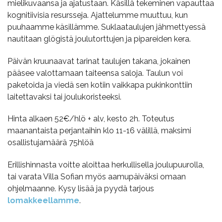
mielikuvaansa ja ajatustaan. Käsillä tekeminen vapauttaa
kognitiivisia resursseja. Ajattelumme muuttuu, kun
puuhaamme käsillämme.
Suklaataulujen jähmettyessä
nautitaan glögistä joulutorttujen ja pipareiden kera.
Päivän kruunaavat tarinat taulujen takana, jokainen
pääsee valottamaan taiteensa saloja. Taulun voi
paketoida ja viedä sen kotiin vaikkapa pukinkonttiin
laitettavaksi tai joulukoristeeksi.
Hinta alkaen 52€/hlö + alv, kesto
2h.
Toteutus
maanantaista perjantaihin klo 11-16 välillä, maksimi
osallistujamäärä 75hlöä
Erillishinnasta voitte aloittaa herkullisella joulupuurolla,
tai varata Villa Sofian myös aamupäiväksi omaan
ohjelmaanne. Kysy lisää ja pyydä tarjous
lomakkeellamme
.