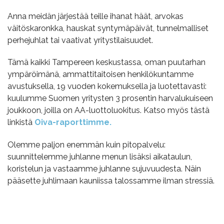
Anna meidän järjestää teille ihanat häät, arvokas
väitöskaronkka, hauskat syntymäpäivät, tunnelmalliset
perhejuhlat tai vaativat yritystilaisuudet.
Tämä kaikki Tampereen keskustassa, oman puutarhan
ympäröimänä, ammattitaitoisen henkilökuntamme
avustuksella, 19 vuoden kokemuksella ja luotettavasti:
kuulumme Suomen yritysten 3 prosentin harvalukuiseen
joukkoon, joilla on AA-luottoluokitus. Katso myös tästä
linkistä
Oiva-raporttimme.
Olemme paljon enemmän kuin pitopalvelu:
suunnittelemme juhlanne menun lisäksi aikataulun,
koristelun ja vastaamme juhlanne sujuvuudesta. Näin
pääsette juhlimaan kauniissa talossamme ilman stressiä.