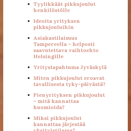
Tyylikkäät pikkujoulut
henkilöstölle
Ideoita yrityksen
pikkujouluihin
Asiakastilaisuus
Tampereella – helposti
saavutettava vaihtoehto
Helsingille
Yritystapahtuma Jyväskylä
Miten pikkujoulut eroavat
tavallisesta tyky-päivästä?
Pienyrityksen pikkujoulut
– mitä kannattaa
huomioida?
Miksi pikkujoulut
kannattaa järjestää
yksityistilassa?